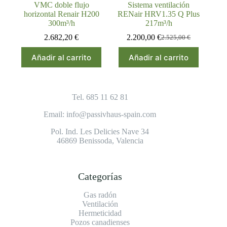
VMC doble flujo
Sistema ventilación
horizontal Renair H200
RENair HRV1.35 Q Plus
300m³/h
217m³/h
2.682,20
€
2.200,00
€
2.525,00
€
El
El
precio
precio
Añadir al carrito
Añadir al carrito
original
actual
era:
es:
2.525,00 €.
2.200,00 €.
Tel. 685 11 62 81
Email: info@passivhaus-spain.com
Pol. Ind. Les Delicies Nave 34
46869 Benissoda, Valencia
Categorías
Gas radón
Ventilación
Hermeticidad
Pozos canadienses