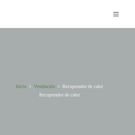
Saltar
al
contenido
Carro
de
compra
Inicio
Ventilación
Recuperador de calor
Recuperador de calor