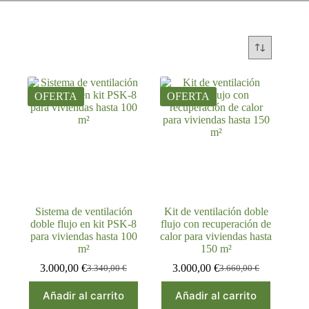
OFERTA
OFERTA
Sistema de ventilación
Kit de ventilación doble
doble flujo en kit PSK-8
flujo con recuperación de
para viviendas hasta 100
calor para viviendas hasta
m²
150 m²
3.000,00
€
3.000,00
€
3.340,00
€
3.660,00
€
El
El
El
El
precio
precio
precio
precio
Añadir al carrito
Añadir al carrito
original
actual
original
actual