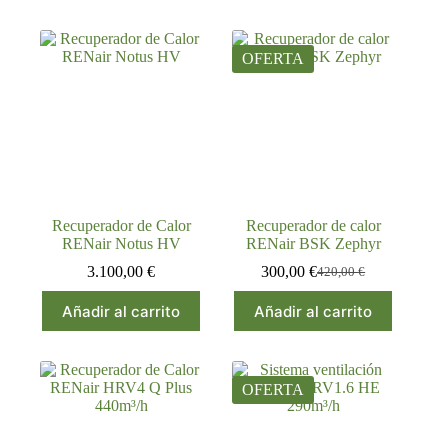
era:
es:
era:
es:
3.340,00 €.
3.000,00 €.
3.660,00 €.
3.000,00 €.
OFERTA
Recuperador de Calor
Recuperador de calor
RENair Notus HV
RENair BSK Zephyr
3.100,00
€
300,00
€
420,00
€
El
El
precio
precio
Añadir al carrito
Añadir al carrito
original
actual
era:
es:
420,00 €.
300,00 €.
OFERTA