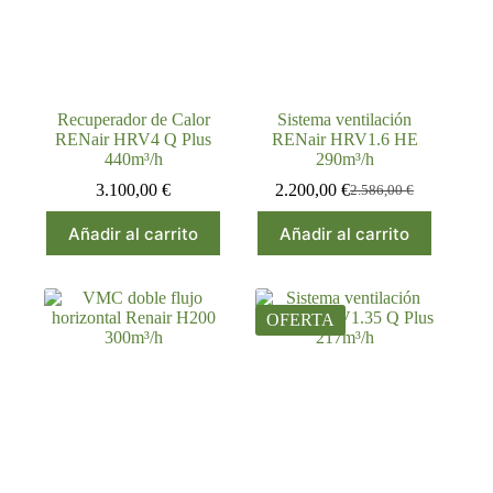
Recuperador de Calor
Sistema ventilación
RENair HRV4 Q Plus
RENair HRV1.6 HE
440m³/h
290m³/h
3.100,00
€
2.200,00
€
2.586,00
€
El
El
precio
precio
Añadir al carrito
Añadir al carrito
original
actual
era:
es:
2.586,00 €.
2.200,00 €.
OFERTA