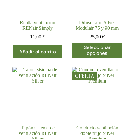
Rejilla ventilación
Difusor aire Silver
RENair Simply
Modulair 75 y 90 mm
11,00
€
25,00
€
Este
Seleccionar
producto
Añadir al carrito
opciones
tiene
múltiples
variantes.
Las
OFERTA
opciones
se
pueden
elegir
en
la
página
de
producto
Tapón sistema de
Conducto ventilación
ventilación RENair
doble flujo Silver
Silver
Premium