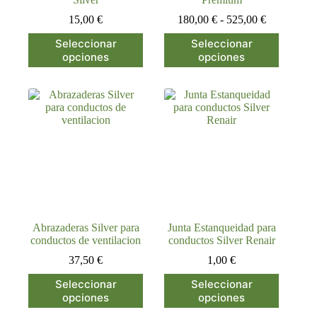
Rango
15,00
€
180,00
€
-
525,00
€
de
Este
Este
Seleccionar
Seleccionar
precios:
producto
producto
opciones
opciones
desde
tiene
tiene
180,00 €
múltiples
múltiples
hasta
variantes.
variantes.
525,00 €
Las
Las
opciones
opciones
se
se
pueden
pueden
elegir
elegir
en
en
la
la
página
página
de
de
producto
producto
Abrazaderas Silver para
Junta Estanqueidad para
conductos de ventilacion
conductos Silver Renair
37,50
€
1,00
€
Este
Este
Seleccionar
Seleccionar
producto
producto
opciones
opciones
tiene
tiene