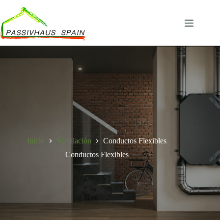
Saltar
al
contenido
Carro
de
compra
Inicio
Ventilación
Conductos Flexibles
Conductos Flexibles