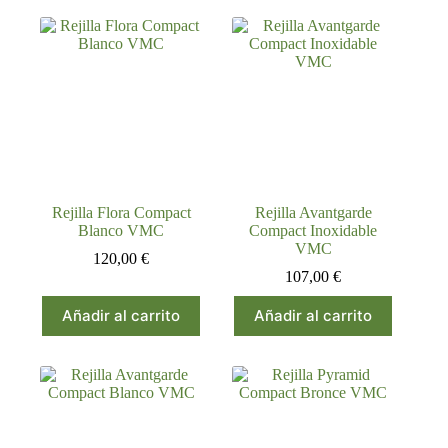
múltiples
múltiples
variantes.
variantes.
Las
Las
opciones
opciones
se
se
pueden
pueden
elegir
elegir
en
en
la
la
página
página
de
de
producto
producto
Rejilla Flora Compact
Rejilla Avantgarde
Blanco VMC
Compact Inoxidable
VMC
120,00
€
107,00
€
Añadir al carrito
Añadir al carrito