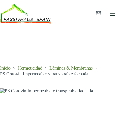
Saltar
al
contenido
Carro
de
compra
Inicio
Hermeticidad
Láminas & Membranas
PS Corovin Impermeable y transpirable fachada