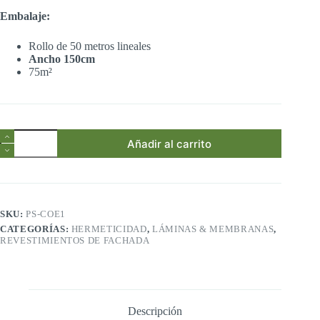
Embalaje:
Rollo de 50 metros lineales
Ancho 150cm
75m²
PS
Añadir al carrito
Corovin
Impermeable
y
transpirable
fachada
cantidad
SKU:
PS-COE1
CATEGORÍAS:
HERMETICIDAD
,
LÁMINAS & MEMBRANAS
,
REVESTIMIENTOS DE FACHADA
Descripción