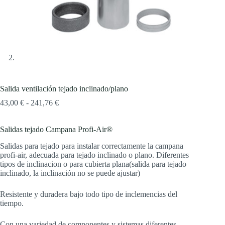
Salida ventilación tejado inclinado/plano
Rango
43,00
€
-
241,76
€
de
precios:
Salidas tejado Campana Profi-Air®
desde
43,00 €
Salidas para tejado para instalar correctamente la campana
hasta
profi-air, adecuada para tejado inclinado o plano. Diferentes
241,76 €
tipos de inclinacion o para cubierta plana(salida para tejado
inclinado, la inclinación no se puede ajustar)
Resistente y duradera bajo todo tipo de inclemencias del
tiempo.
Con una variedad de componentes y sistemas diferentes,