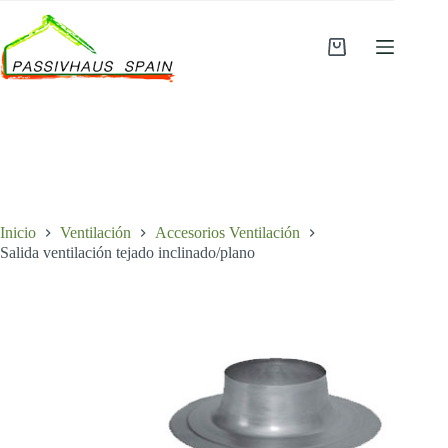
Saltar
al
contenido
Carro
de
compra
Inicio
Ventilación
Accesorios Ventilación
Salida ventilación tejado inclinado/plano