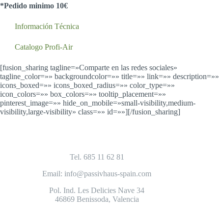
*Pedido minimo 10€
Información Técnica
Catalogo Profi-Air
[fusion_sharing tagline=»Comparte en las redes sociales»
tagline_color=»» backgroundcolor=»» title=»» link=»» description=»»
icons_boxed=»» icons_boxed_radius=»» color_type=»»
icon_colors=»» box_colors=»» tooltip_placement=»»
pinterest_image=»» hide_on_mobile=»small-visibility,medium-
visibility,large-visibility» class=»» id=»»][/fusion_sharing]
Tel. 685 11 62 81
Email: info@passivhaus-spain.com
Pol. Ind. Les Delicies Nave 34
46869 Benissoda, Valencia