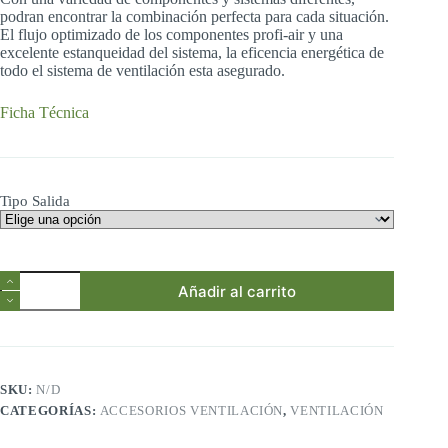
podran encontrar la combinación perfecta para cada situación.
El flujo optimizado de los componentes profi-air y una
excelente estanqueidad del sistema, la eficencia energética de
todo el sistema de ventilación esta asegurado.
Ficha Técnica
Tipo Salida
Salida
Añadir al carrito
ventilación
tejado
inclinado/plano
cantidad
SKU:
N/D
CATEGORÍAS:
ACCESORIOS VENTILACIÓN
,
VENTILACIÓN