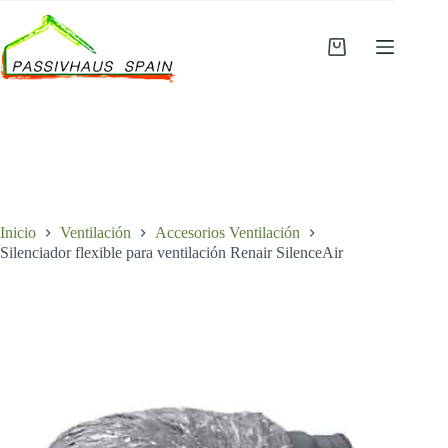
Saltar
al
contenido
Carro
de
compra
Inicio
Ventilación
Accesorios Ventilación
Silenciador flexible para ventilación Renair SilenceAir