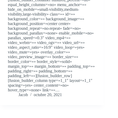
equal_height_columns=»no» menu_anchor=»»
hide_on_mobile=»small-visibility,medium-
visibility,large-visibility» class=»» id=»»
background_color=»» background_image=»»
background_position=»center center»
background_repeat=»no-repeat» fade=»no»
background_parallax=»none» enable_mobile=»no»
parallax_speed=»0.3″ video_mp4=»»
video_webm=»» video_ogv=»» video_url=»»
video_aspect_ratio=»16:9″ video_loop=»yes»
video_mute=»yes» overlay_color=»»
video_preview_image=»» border_size=»»
border_color=»» border_style=»solid»
margin_top=»» margin_bottom=»» padding_top=»»
padding_right=»» padding_bottom=»»
padding_left=»»][fusion_builder_row]
[fusion_builder_column type=»1_1″ layout=»1_1″
spacing=»yes» center_content=»no»
hover_type=»none» link=»»…
Jacob
octubre 20, 2021