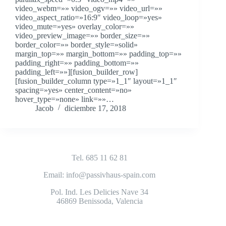
video_webm=»» video_ogv=»» video_url=»»
video_aspect_ratio=»16:9″ video_loop=»yes»
video_mute=»yes» overlay_color=»»
video_preview_image=»» border_size=»»
border_color=»» border_style=»solid»
margin_top=»» margin_bottom=»» padding_top=»»
padding_right=»» padding_bottom=»»
padding_left=»»][fusion_builder_row]
[fusion_builder_column type=»1_1″ layout=»1_1″
spacing=»yes» center_content=»no»
hover_type=»none» link=»»…
Jacob
diciembre 17, 2018
Tel. 685 11 62 81
Email: info@passivhaus-spain.com
Pol. Ind. Les Delicies Nave 34
46869 Benissoda, Valencia