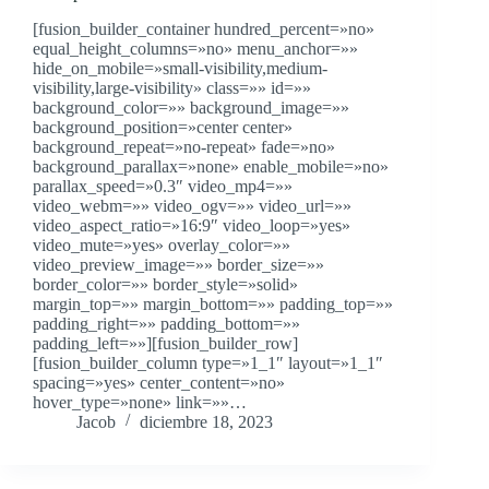
[fusion_builder_container hundred_percent=»no»
equal_height_columns=»no» menu_anchor=»»
hide_on_mobile=»small-visibility,medium-
visibility,large-visibility» class=»» id=»»
background_color=»» background_image=»»
background_position=»center center»
background_repeat=»no-repeat» fade=»no»
background_parallax=»none» enable_mobile=»no»
parallax_speed=»0.3″ video_mp4=»»
video_webm=»» video_ogv=»» video_url=»»
video_aspect_ratio=»16:9″ video_loop=»yes»
video_mute=»yes» overlay_color=»»
video_preview_image=»» border_size=»»
border_color=»» border_style=»solid»
margin_top=»» margin_bottom=»» padding_top=»»
padding_right=»» padding_bottom=»»
padding_left=»»][fusion_builder_row]
[fusion_builder_column type=»1_1″ layout=»1_1″
spacing=»yes» center_content=»no»
hover_type=»none» link=»»…
Jacob
diciembre 18, 2023