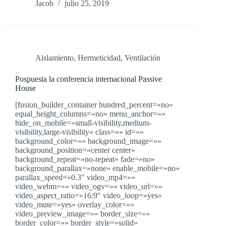
Jacob
julio 25, 2019
Aislamiento
,
Hermeticidad
,
Ventilación
Pospuesta la conferencia internacional Passive
House
[fusion_builder_container hundred_percent=»no»
equal_height_columns=»no» menu_anchor=»»
hide_on_mobile=»small-visibility,medium-
visibility,large-visibility» class=»» id=»»
background_color=»» background_image=»»
background_position=»center center»
background_repeat=»no-repeat» fade=»no»
background_parallax=»none» enable_mobile=»no»
parallax_speed=»0.3″ video_mp4=»»
video_webm=»» video_ogv=»» video_url=»»
video_aspect_ratio=»16:9″ video_loop=»yes»
video_mute=»yes» overlay_color=»»
video_preview_image=»» border_size=»»
border_color=»» border_style=»solid»