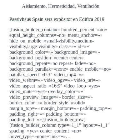
Aislamiento
,
Hermeticidad
,
Ventilación
Passivhaus Spain sera expòsitor en Edifica 2019
[fusion_builder_container hundred_percent=»no»
equal_height_columns=»no» menu_anchor=»»
hide_on_mobile=»small-visibility,medium-
visibility,large-visibility» class=»» id=»»
background_color=»» background_image=»»
background_position=»center center»
background_repeat=»no-repeat» fade=»no»
background_parallax=»none» enable_mobile=»no»
parallax_speed=»0.3″ video_mp4=»»
video_webm=»» video_ogv=»» video_url=»»
video_aspect_ratio=»16:9″ video_loop=»yes»
video_mute=»yes» overlay_color=»»
video_preview_image=»» border_size=»»
border_color=»» border_style=»solid»
margin_top=»» margin_bottom=»» padding_top=»»
padding_right=»» padding_bottom=»»
padding_left=»»][fusion_builder_row]
[fusion_builder_column type=»1_1″ layout=»1_1″
spacing=»yes» center_content=»no»
hover_type=»none» link=»»…