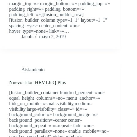
margin_top=»» margin_bottom=»» padding_top=»»
padding_right=»» padding_bottom=»»
padding_left=»»][fusion_builder_row]
[fusion_builder_column type=»1_1″ layout=»1_1″
spacing=»yes» center_content=»no»
hover_type=»none» link=»»…
Jacob
mayo 2, 2019
Aislamiento
Nuevo Titon HRV1.6 Q Plus
[fusion_builder_container hundred_percent=»no»
equal_height_columns=»no» menu_anchor=»»
hide_on_mobile=»small-visibility,medium-
visibility,large-visibility» class=»» id=»»
background_color=»» background_image=»»
background_position=»center center»
background_repeat=»no-repeat» fade=»no»
background_parallax=»none» enable_mobile=»no»
parallax_speed=»0.3″ video_mp4=»»