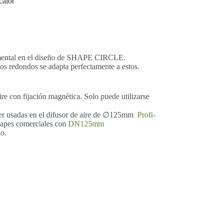
calor
damental en el diseño de SHAPE CIRCLE.
os redondos se adapta perfectamente a estos.
ire con fijación magnética. Solo puede utilizarse
 ser usadas en el difusor de aire de ∅125mm
Profi-
capes comerciales con
DN125mm
o.