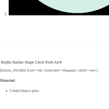
Rejilla Starline Shape Circle Profi-Air®
[fusion_checklist icon=»ok» iconcolor=»#aaaaaa» circle=»no»]
Material:
Cristal blanco puro