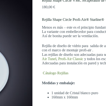
Rejilla Shape Circle VMC recuperador de 
180,00
€
Rejilla Shape Circle Profi-Air® Starline®
Menos es más – este es el principio fun
La variante con embellecedor para conduct
Así de bonita puede ser la ventilación.
Rejilla de diseño de vidrio para salida de a
con el marco de montaje profi-air .
Las rejillas de diseño son adecuadas para
Air Tunel
,
Profi-Air Classic
y todos los es
Adecuadas para instalación en pared y tech
Cátalogo Rejillas
Medidas y embalaje:
1 unidad de Cristal blanco puro
160mm x 160mm